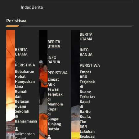
Index Berita
Peristiwa
BERITA
UTAMA
BERITA
,
UTAMA
BERITA
INFO
,
UTAMA
BANUA
INFO
,
,
BANUA
PERISTIWA
PERISTIWA
,
Kebakaran
Empat
PERISTIWA
Hebat
ABK
Empat
Hanguskan
Terjebak
ABK
Lima
di
Tewas
Rumah
Ruang
Terjebak
dan
Terbatas
di
Belasan
Kapal
Manhole
Ruang
di
Kapal
Sekolah
Barito
di
di
Kuala,
Sungai
Banjarmasin
Tim
Tunjang
SAR
Batola
Lakukan
Kalimantan
Evakuasi
Digital