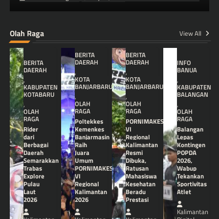
Olah Raga
View All
BERITA
BERITA
DAERAH
DAERAH
BERITA
INFO
DAERAH
BANUA
,
,
KOTA
KOTA
,
,
BANJARBARU
BANJARBARU
KABUPATEN
KABUPATEN
KOTABARU
BALANGAN
,
,
OLAH
OLAH
,
,
RAGA
RAGA
OLAH
OLAH
RAGA
RAGA
Poltekkes
PORNIMAKES
Rider
Kemenkes
VI
Balangan
dari
Banjarmasin
Regional
Lepas
Berbagai
Raih
Kalimantan
Kontingen
Daerah
Juara
Resmi
POPDA
Semarakkan
Umum
Dibuka,
2026,
Trabas
PORNIMAKES
Ratusan
Wabup
Explore
VI
Mahasiswa
Tekankan
Pulau
Regional
Kesehatan
Sportivitas
Laut
Kalimantan
Beradu
Atlet
2026
2026
Prestasi
Kalimantan