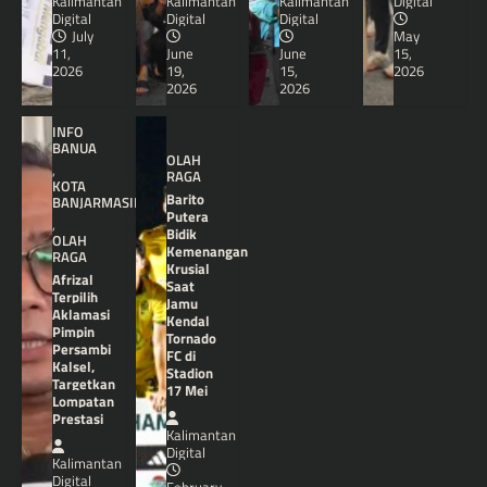
Kalimantan
Kalimantan
Kalimantan
Digital
Digital
Digital
Digital
July
May
11,
June
June
15,
2026
19,
15,
2026
2026
2026
INFO
BANUA
OLAH
,
RAGA
KOTA
Barito
BANJARMASIN
Putera
,
Bidik
OLAH
Kemenangan
RAGA
Krusial
Afrizal
Saat
Terpilih
Jamu
Aklamasi
Kendal
Pimpin
Tornado
Persambi
FC di
Kalsel,
Stadion
Targetkan
17 Mei
Lompatan
Prestasi
Kalimantan
Digital
Kalimantan
Digital