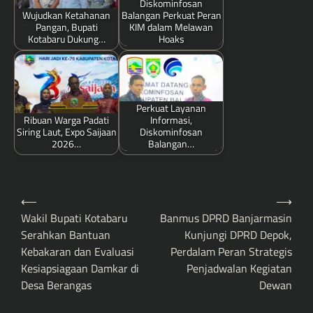
Diskominfosan
Wujudkan Ketahanan
Balangan Perkuat Peran
Pangan, Bupati
KIM dalam Melawan
Kotabaru Dukung…
Hoaks
Perkuat Layanan
Ribuan Warga Padati
Informasi,
Siring Laut, Expo Saijaan
Diskominfosan
2026…
Balangan…
Post
⟵
⟶
navigation
Wakil Bupati Kotabaru
Banmus DPRD Banjarmasin
Serahkan Bantuan
Kunjungi DPRD Depok,
Kebakaran dan Evaluasi
Perdalam Peran Strategis
Kesiapsiagaan Damkar di
Penjadwalan Kegiatan
Desa Berangas
Dewan