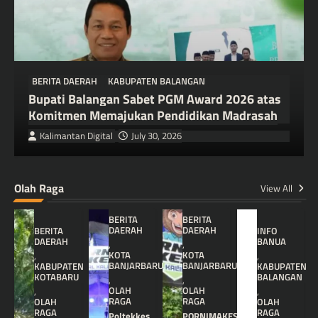
BERITA DAERAH
KABUPATEN BALANGAN
Bupati Balangan Sabet PGM Award 2026 atas
Komitmen Memajukan Pendidikan Madrasah
Kalimantan Digital
July 30, 2026
Olah Raga
View All
BERITA
BERITA
DAERAH
DAERAH
BERITA
INFO
DAERAH
BANUA
,
,
KOTA
KOTA
,
,
BANJARBARU
BANJARBARU
KABUPATEN
KABUPATEN
KOTABARU
BALANGAN
,
,
OLAH
OLAH
,
,
RAGA
RAGA
OLAH
OLAH
RAGA
RAGA
Poltekkes
PORNIMAKES