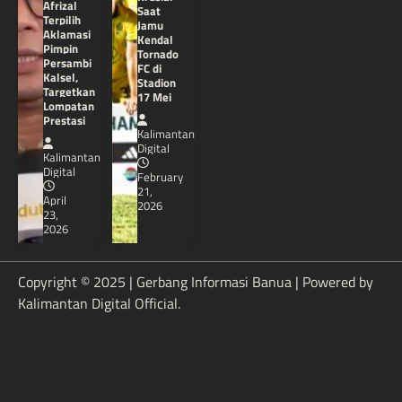
Afrizal
Saat
Terpilih
Jamu
Aklamasi
Kendal
Pimpin
Tornado
Persambi
FC di
Kalsel,
Stadion
Targetkan
17 Mei
Lompatan
Prestasi
Kalimantan
Digital
Kalimantan
Digital
February
21,
April
2026
23,
2026
Copyright © 2025 | Gerbang Informasi Banua | Powered by
Kalimantan Digital Official
.