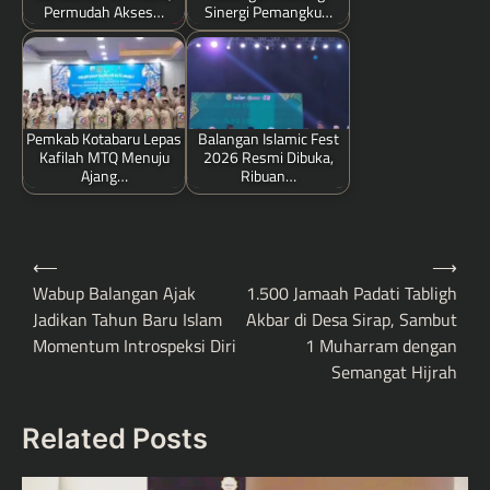
Permudah Akses…
Sinergi Pemangku…
Pemkab Kotabaru Lepas
Balangan Islamic Fest
Kafilah MTQ Menuju
2026 Resmi Dibuka,
Ajang…
Ribuan…
Post
⟵
⟶
navigation
Wabup Balangan Ajak
1.500 Jamaah Padati Tabligh
Jadikan Tahun Baru Islam
Akbar di Desa Sirap, Sambut
Momentum Introspeksi Diri
1 Muharram dengan
Semangat Hijrah
Related Posts