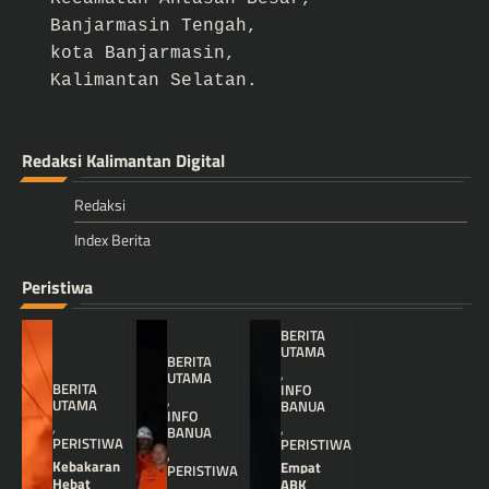
Banjarmasin Tengah,
kota Banjarmasin,
Kalimantan Selatan.
Redaksi Kalimantan Digital
Redaksi
Index Berita
Peristiwa
BERITA
UTAMA
BERITA
,
UTAMA
BERITA
INFO
,
UTAMA
BANUA
INFO
,
,
BANUA
PERISTIWA
PERISTIWA
,
Kebakaran
Empat
PERISTIWA
Hebat
ABK