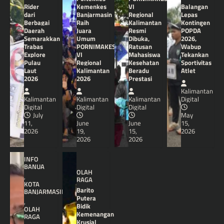
Rider
Kemenkes
VI
Balangan
dari
Banjarmasin
Regional
Lepas
Berbagai
Raih
Kalimantan
Kontingen
Daerah
Juara
Resmi
POPDA
Semarakkan
Umum
Dibuka,
2026,
Trabas
PORNIMAKES
Ratusan
Wabup
Explore
VI
Mahasiswa
Tekankan
Pulau
Regional
Kesehatan
Sportivitas
Laut
Kalimantan
Beradu
Atlet
2026
2026
Prestasi
Kalimantan
Kalimantan
Kalimantan
Kalimantan
Digital
Digital
Digital
Digital
July
May
11,
June
June
15,
2026
19,
15,
2026
2026
2026
INFO
BANUA
OLAH
,
RAGA
KOTA
Barito
BANJARMASIN
Putera
,
Bidik
OLAH
Kemenangan
RAGA
Krusial