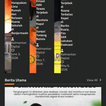
Empat
Hanguskan
Terjebak
ABK
Lima
di
Tewas
Rumah
Ruang
Terjebak
dan
Terbatas
di
Belasan
Kapal
Manhole
Ruang
di
Kapal
Sekolah
Barito
di
di
Kuala,
Sungai
Banjarmasin
Tim
Tunjang
SAR
Batola
Lakukan
Kalimantan
Evakuasi
Digital
Kalimantan
Digital
June 3,
Kalimantan
2026
Digital
May 7,
2026
May 6,
2026
Berita Utama
View All