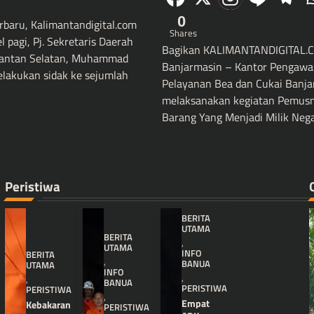
0
rbaru, Kalimantandigital.com
Shares
 pagi, Pj. Sekretaris Daerah
Bagikan KALIMANTANDIGITAL.
imantan Selatan, Muhammad
Banjarmasin – Kantor Pengawa
elakukan sidak ke sejumlah
Pelayanan Bea dan Cukai Banja
melaksanakan kegiatan Pemus
Barang Yang Menjadi Milik Neg
Peristiwa
BERITA
UTAMA
BERITA
,
UTAMA
INFO
BERITA
,
BANUA
UTAMA
INFO
,
,
BANUA
PERISTIWA
PERISTIWA
,
Empat
Kebakaran
PERISTIWA