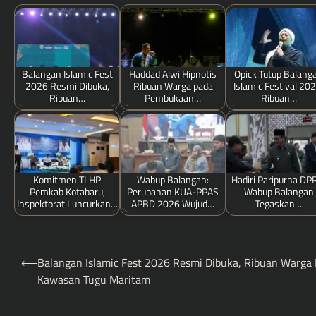
Balangan Islamic Fest
Haddad Alwi Hipnotis
Opick Tutup Balang
2026 Resmi Dibuka,
Ribuan Warga pada
Islamic Festival 202
Ribuan…
Pembukaan…
Ribuan…
Komitmen TLHP
Wabup Balangan:
Hadiri Paripurna DP
Pemkab Kotabaru,
Perubahan KUA-PPAS
Wabup Balangan
Inspektorat Luncurkan…
APBD 2026 Wujud…
Tegaskan…
Post
⟵
Balangan Islamic Fest 2026 Resmi Dibuka, Ribuan Warga 
navigation
Kawasan Tugu Maritam