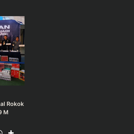
al Rokok
,9 M