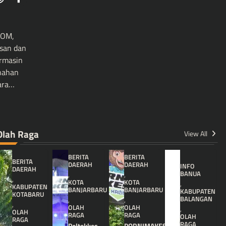
COM,
san dan
rmasin
nahan
ara…
Olah Raga
View All
BERITA
BERITA
BERITA
DAERAH
DAERAH
INFO
DAERAH
BANUA
,
,
,
KOTA
KOTA
,
KABUPATEN
BANJARBARU
BANJARBARU
KABUPATEN
KOTABARU
BALANGAN
,
,
,
OLAH
OLAH
,
OLAH
RAGA
RAGA
OLAH
RAGA
RAGA
Poltekkes
PORNIMAKES