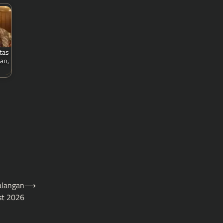
tas
an,
alangan
⟶
st 2026