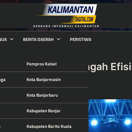
NUA
BERITA DAERAH
PERISTIWA
Pemprov Kalsel
di Prioritas di Tengah Efis
an
aga
Kota Banjarmasin
Kota Banjarbaru
Kabupaten Banjar
a
Kabupaten Barito Kuala