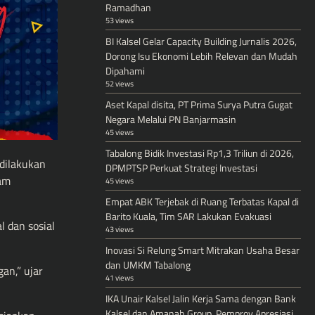
Ramadhan
53 views
BI Kalsel Gelar Capacity Building Jurnalis 2026,
Dorong Isu Ekonomi Lebih Relevan dan Mudah
Dipahami
52 views
Aset Kapal disita, PT Prima Surya Putra Gugat
Negara Melalui PN Banjarmasin
45 views
Tabalong Bidik Investasi Rp1,3 Triliun di 2026,
dilakukan
DPMPTSP Perkuat Strategi Investasi
ram
45 views
Empat ABK Terjebak di Ruang Terbatas Kapal di
Barito Kuala, Tim SAR Lakukan Evakuasi
 dan sosial
43 views
Inovasi Si Relung Smart Mitrakan Usaha Besar
dan UMKM Tabalong
an,” ujar
41 views
IKA Unair Kalsel Jalin Kerja Sama dengan Bank
Kalsel dan Amanah Group, Pemprov Apresiasi