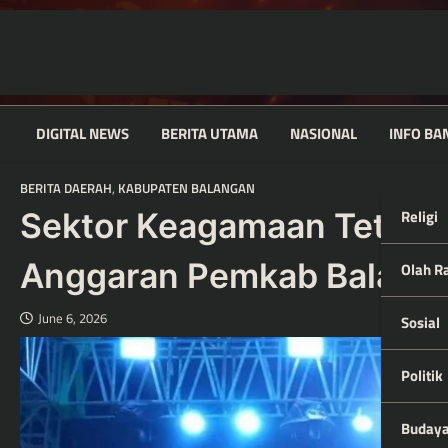
Skip
to
content
DIGITAL NEWS
BERITA UTAMA
NASIONAL
INFO BA
BERITA DAERAH
,
KABUPATEN BALANGAN
Religi
Sektor Keagamaan Tetap Ja
Anggaran Pemkab Balang
Olah R
June 6, 2026
Sosial
Politik
Buday