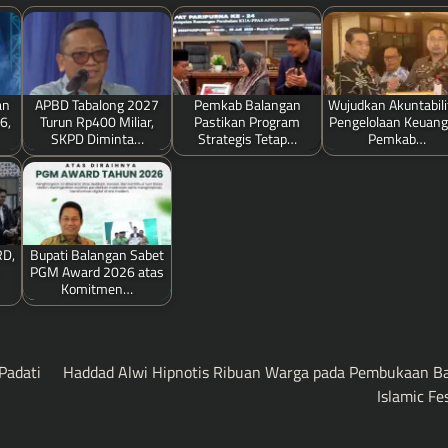
an
APBD Tabalong 2027
Pemkab Balangan
Wujudkan Akuntabili
6,
Turun Rp400 Miliar,
Pastikan Program
Pengelolaan Keuang
SKPD Diminta…
Strategis Tetap…
Pemkab…
RD,
Bupati Balangan Sabet
PGM Award 2026 atas
Komitmen…
Padati
Haddad Alwi Hipnotis Ribuan Warga pada Pembukaan B
Islamic Fe