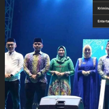
Krimin
Entert