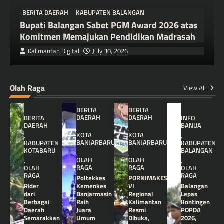
BERITA DAERAH
KABUPATEN BALANGAN
Bupati Balangan Sabet PGM Award 2026 atas
Komitmen Memajukan Pendidikan Madrasah
Kalimantan Digital
July 30, 2026
Olah Raga
View All
BERITA
BERITA
DAERAH
DAERAH
BERITA
INFO
DAERAH
BANUA
,
,
KOTA
KOTA
,
,
BANJARBARU
BANJARBARU
KABUPATEN
KABUPATEN
KOTABARU
BALANGAN
,
,
OLAH
OLAH
,
,
RAGA
RAGA
OLAH
OLAH
RAGA
RAGA
Poltekkes
PORNIMAKES
Rider
Kemenkes
VI
Balangan
dari
Banjarmasin
Regional
Lepas
Berbagai
Raih
Kalimantan
Kontingen
Daerah
Juara
Resmi
POPDA
Semarakkan
Umum
Dibuka,
2026,