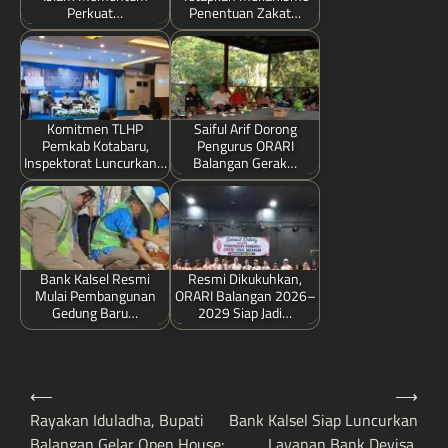
Perkuat…
Penentuan Zakat…
Komitmen TLHP
Saiful Arif Dorong
Pemkab Kotabaru,
Pengurus ORARI
Inspektorat Luncurkan…
Balangan Gerak…
Bank Kalsel Resmi
Resmi Dikukuhkan,
Mulai Pembangunan
ORARI Balangan 2026–
Gedung Baru…
2029 Siap Jadi…
Post
⟵
⟶
navigation
Rayakan Iduladha, Bupati
Bank Kalsel Siap Luncurkan
Balangan Gelar Open House:
Layanan Bank Devisa,