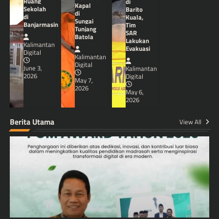
Ruang
di
Kapal
Sekolah
Barito
di
di
Kuala,
Sungai
Banjarmasin
Tim
Tunjang
SAR
Batola
Lakukan
Kalimantan
Evakuasi
Digital
Kalimantan
Digital
June 3,
Kalimantan
2026
Digital
May 7,
2026
May 6,
2026
Berita Utama
View All