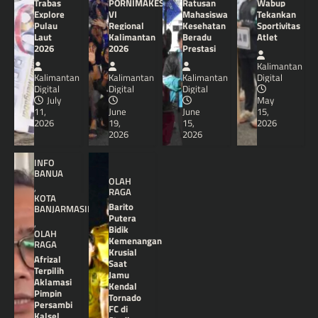
Trabas
PORNIMAKES
Ratusan
Wabup
Explore
VI
Mahasiswa
Tekankan
Pulau
Regional
Kesehatan
Sportivitas
Laut
Kalimantan
Beradu
Atlet
2026
2026
Prestasi
Kalimantan
Kalimantan
Kalimantan
Kalimantan
Digital
Digital
Digital
Digital
July
May
11,
June
June
15,
2026
19,
15,
2026
2026
2026
INFO
BANUA
OLAH
,
RAGA
KOTA
Barito
BANJARMASIN
Putera
,
Bidik
OLAH
Kemenangan
RAGA
Krusial
Afrizal
Saat
Terpilih
Jamu
Aklamasi
Kendal
Pimpin
Tornado
Persambi
FC di
Kalsel,