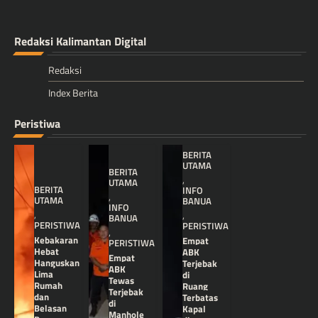
Redaksi Kalimantan Digital
Redaksi
Index Berita
Peristiwa
BERITA
UTAMA
BERITA
,
UTAMA
BERITA
INFO
,
UTAMA
BANUA
INFO
,
,
BANUA
PERISTIWA
PERISTIWA
,
Kebakaran
Empat
PERISTIWA
Hebat
ABK
Empat
Hanguskan
Terjebak
ABK
Lima
di
Tewas
Rumah
Ruang
Terjebak
dan
Terbatas
di
Belasan
Kapal
Manhole