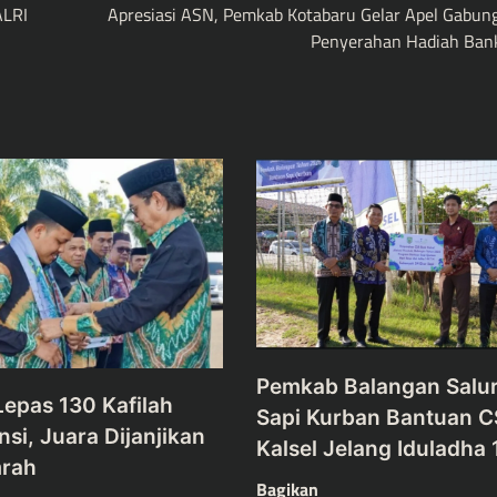
ALRI
Apresiasi ASN, Pemkab Kotabaru Gelar Apel Gabun
Penyerahan Hadiah Bank
Pemkab Balangan Salu
epas 130 Kafilah
Sapi Kurban Bantuan 
si, Juara Dijanjikan
Kalsel Jelang Iduladha
mrah
Bagikan