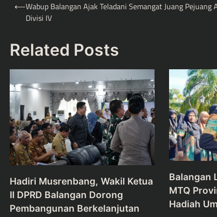
Post
⟵
Wabup Balangan Ajak Teladani Semangat Juang Pejuang 
navigation
Divisi IV
Related Posts
Balangan L
Hadiri Musrenbang, Wakil Ketua
MTQ Provin
II DPRD Balangan Dorong
Hadiah U
Pembangunan Berkelanjutan