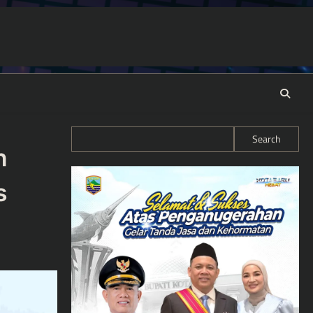
Search
n
s