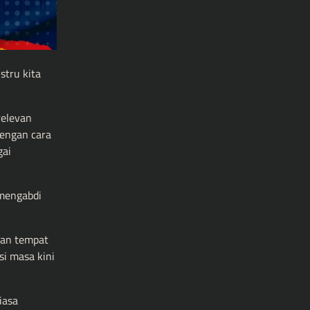
stru kita
relevan
dengan cara
gai
 mengabdi
kan tempat
si masa kini
iasa