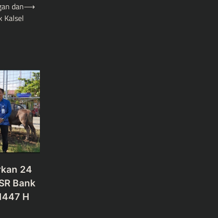
gan dan
⟶
 Kalsel
rkan 24
CSR Bank
 1447 H