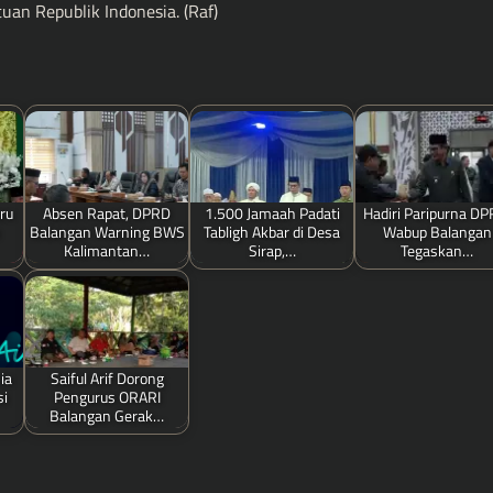
uan Republik Indonesia. (Raf)
aru
Absen Rapat, DPRD
1.500 Jamaah Padati
Hadiri Paripurna DP
Balangan Warning BWS
Tabligh Akbar di Desa
Wabup Balangan
Kalimantan…
Sirap,…
Tegaskan…
ia
Saiful Arif Dorong
si
Pengurus ORARI
Balangan Gerak…