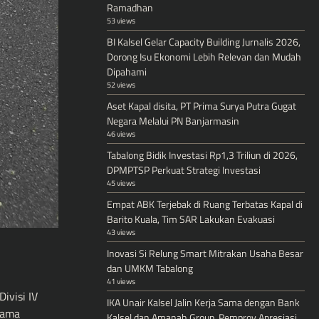
Ramadhan
53 views
BI Kalsel Gelar Capacity Building Jurnalis 2026,
Dorong Isu Ekonomi Lebih Relevan dan Mudah
Dipahami
52 views
Aset Kapal disita, PT Prima Surya Putra Gugat
Negara Melalui PN Banjarmasin
46 views
Tabalong Bidik Investasi Rp1,3 Triliun di 2026,
DPMPTSP Perkuat Strategi Investasi
45 views
Empat ABK Terjebak di Ruang Terbatas Kapal di
Barito Kuala, Tim SAR Lakukan Evakuasi
43 views
Inovasi Si Relung Smart Mitrakan Usaha Besar
dan UMKM Tabalong
41 views
ivisi IV
IKA Unair Kalsel Jalin Kerja Sama dengan Bank
rsama
Kalsel dan Amanah Group, Pemprov Apresiasi