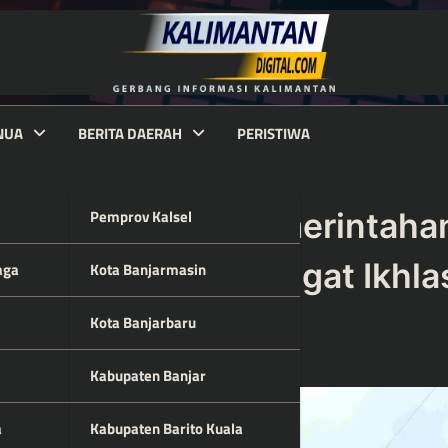
NUA
BERITA DAERAH
PERISTIWA
Pemprov Kalsel
-77 Proklamasi Pemerintaha
 Ajak Teladani Semangat Ikhla
aga
Kota Banjarmasin
Kota Banjarbaru
Kabupaten Banjar
a
Kabupaten Barito Kuala