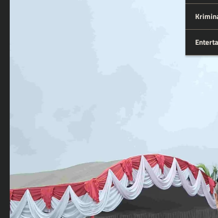
Krimin
Entert