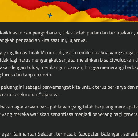
keikhlasan dan pengorbanan, tidak boleh pudar dan terlupakan. Ju
ngkah pengabdian kita saat ini,” ujarnya.
 yang Ikhlas Tidak Menuntut Jasa”, memiliki makna yang sangat 
idak lagi harus mengangkat senjata, melainkan bisa diwujudkan 
arakat dengan tulus, membangun daerah, hingga memerangi berba
 lurus dan tanpa pamrih.
ra pejuang ini sebagai penyemangat kita untuk terus berkarya dan
ecara keseluruhan,” ajaknya.
endoakan agar arwah para pahlawan yang telah berjuang mendapat
t yang mereka wariskan senantiasa menjadi penerang bagi genera
n agar Kalimantan Selatan, termasuk Kabupaten Balangan, senant