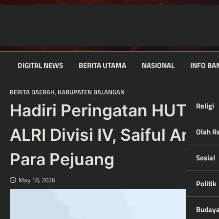
Skip
to
content
DIGITAL NEWS
BERITA UTAMA
NASIONAL
INFO BA
BERITA DAERAH
,
KABUPATEN BALANGAN
Religi
Hadiri Peringatan HUT ke
ALRI Divisi IV, Saiful Arif
Olah R
Para Pejuang
Sosial
May 18, 2026
Politik
Buday