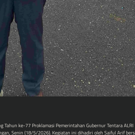
Tahun ke-77 Proklamasi Pemerintahan Gubernur Tentara ALRI D
an, Senin (18/5/2026). Kegiatan ini dihadiri oleh Saiful Arif be