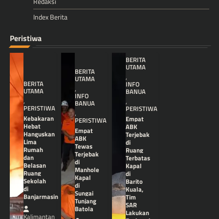
Redaksi
Index Berita
Peristiwa
BERITA
UTAMA
BERITA
,
UTAMA
BERITA
INFO
,
UTAMA
BANUA
INFO
,
,
BANUA
PERISTIWA
PERISTIWA
,
Kebakaran
Empat
PERISTIWA
Hebat
ABK
Empat
Hanguskan
Terjebak
ABK
Lima
di
Tewas
Rumah
Ruang
Terjebak
dan
Terbatas
di
Belasan
Kapal
Manhole
Ruang
di
Kapal
Sekolah
Barito
di
di
Kuala,
Sungai
Banjarmasin
Tim
Tunjang
SAR
Batola
Lakukan
Kalimantan