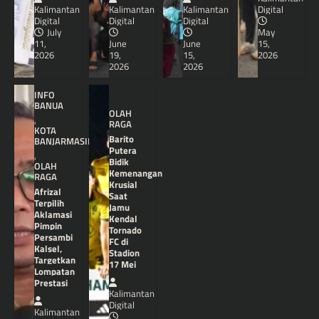
Kalimantan
Kalimantan
Kalimantan
Digital
Digital
Digital
Digital
July
May
11,
June
June
15,
2026
19,
15,
2026
2026
2026
INFO
BANUA
OLAH
,
RAGA
KOTA
Barito
BANJARMASIN
Putera
,
Bidik
OLAH
Kemenangan
RAGA
Krusial
Afrizal
Saat
Terpilih
Jamu
Aklamasi
Kendal
Pimpin
Tornado
Persambi
FC di
Kalsel,
Stadion
Targetkan
17 Mei
Lompatan
Prestasi
Kalimantan
Digital
Kalimantan