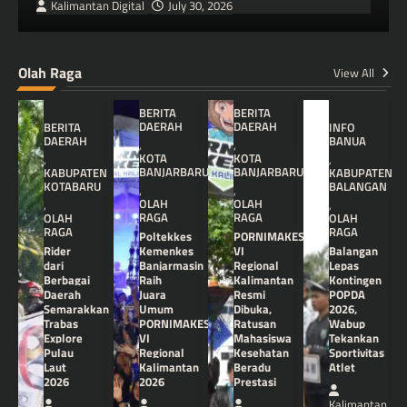
Kalimantan Digital
July 30, 2026
Olah Raga
View All
BERITA
BERITA
DAERAH
DAERAH
BERITA
INFO
DAERAH
BANUA
,
,
KOTA
KOTA
,
,
BANJARBARU
BANJARBARU
KABUPATEN
KABUPATEN
KOTABARU
BALANGAN
,
,
OLAH
OLAH
,
,
RAGA
RAGA
OLAH
OLAH
RAGA
RAGA
Poltekkes
PORNIMAKES
Rider
Kemenkes
VI
Balangan
dari
Banjarmasin
Regional
Lepas
Berbagai
Raih
Kalimantan
Kontingen
Daerah
Juara
Resmi
POPDA
Semarakkan
Umum
Dibuka,
2026,
Trabas
PORNIMAKES
Ratusan
Wabup
Explore
VI
Mahasiswa
Tekankan
Pulau
Regional
Kesehatan
Sportivitas
Laut
Kalimantan
Beradu
Atlet
2026
2026
Prestasi
Kalimantan