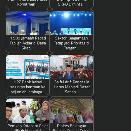
Komitmen…
SKPD Diminta…
1.500 Jamaah Padati
Sektor Keagamaan
Tabligh Akbar di Desa
Tetap Jadi Prioritas di
Sirap,…
Tengah…
UPZ Bank Kalsel
Saiful Arif: Pancasila
salurkan bantuan ke
Harus Menjadi Dasar
sejumlah lembaga…
Setiap…
Pemkab Kotabaru Gelar
Dinkes Balangan
Nikah Massal di
Edukasi Pelajar Cegah