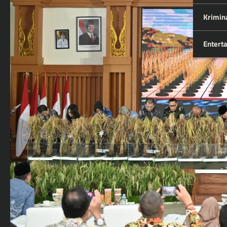
Krimin
Entert