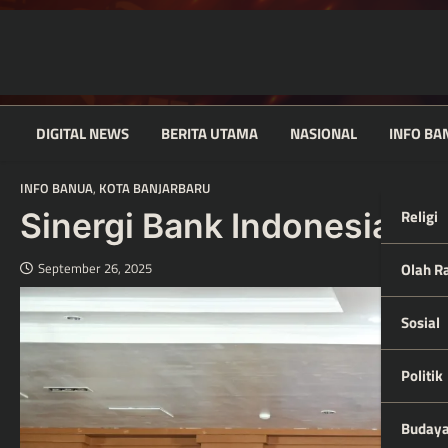
Skip
to
content
DIGITAL NEWS
BERITA UTAMA
NASIONAL
INFO BA
INFO BANUA
,
KOTA BANJARBARU
Religi
Sinergi Bank Indonesia da
Olah R
September 26, 2025
Sosial
Politik
Buday