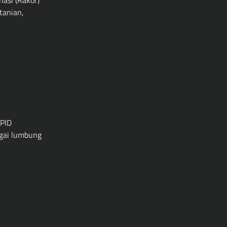
asi (Rakor)
tanian,
TPID
gai lumbung