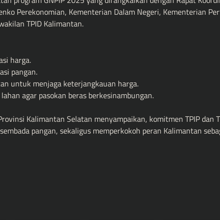
tan program GNPIP 2025 yang dirangkaikan dengan Rapat Koordin
emenko Perekonomian, Kementerian Dalam Negeri, Kementerian Per
wakilan TPID Kalimantan.
si harga.
asi pangan.
tan untuk menjaga keterjangkauan harga.
i lahan agar pasokan beras berkesinambungan.
Provinsi Kalimantan Selatan menyampaikan, komitmen TPIP dan 
asembada pangan, sekaligus memperkokoh peran Kalimantan seba