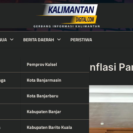
NUA
BERITA DAERAH
PERISTIWA
Pemprov Kalsel
n TPID Kendalikan Inflasi P
aga
Kota Banjarmasin
Kota Banjarbaru
Kabupaten Banjar
a
Kabupaten Barito Kuala