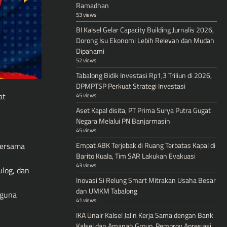
Ramadhan
53 views
BI Kalsel Gelar Capacity Building Jurnalis 2026,
Dorong Isu Ekonomi Lebih Relevan dan Mudah
Dipahami
52 views
Tabalong Bidik Investasi Rp1,3 Triliun di 2026,
DPMPTSP Perkuat Strategi Investasi
at
45 views
Aset Kapal disita, PT Prima Surya Putra Gugat
Negara Melalui PN Banjarmasin
45 views
Empat ABK Terjebak di Ruang Terbatas Kapal di
bersama
Barito Kuala, Tim SAR Lakukan Evakuasi
43 views
ulog, dan
Inovasi Si Relung Smart Mitrakan Usaha Besar
dan UMKM Tabalong
 guna
41 views
IKA Unair Kalsel Jalin Kerja Sama dengan Bank
Kalsel dan Amanah Group, Pemprov Apresiasi