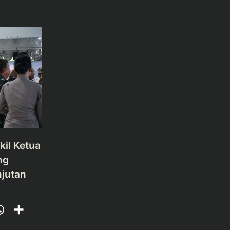
il Ketua
ng
jutan