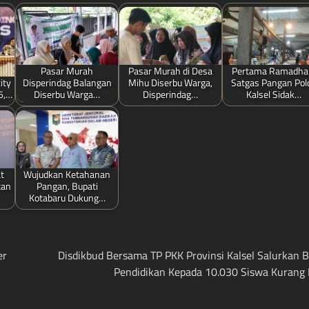
Pasar Murah
Pasar Murah di Desa
Pertama Ramadha
ity
Disperindag Balangan
Mihu Diserbu Warga,
Satgas Pangan Pol
26,…
Diserbu Warga…
Disperindag…
Kalsel Sidak…
t
Wujudkan Ketahanan
tan
Pangan, Bupati
Kotabaru Dukung…
er
Disdikbud Bersama TP PKK Provinsi Kalsel Salurkan 
Pendidikan Kepada 10.030 Siswa Kuran