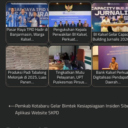
Pasar Raya TPID Hadir di
Pengukuhan Kepala
Banjarmasin, Warga
Perwakilan BI Kalsel,
BI Kalsel Gelar Capac
Kalsel…
Perkuat…
Building Jurnalis 20
Produksi Padi Tabalong
Tingkatkan Mutu
Bank Kalsel Perkua
Melonjak di 2025, Luas
Pelayanan, UPT
Digitalisasi Pendapa
Panen…
Puskesmas Pirsus…
Daerah…
Post
⟵
Pemkab Kotabaru Gelar Bimtek Kesiapsiagaan Insiden Sib
navigation
Aplikasi Website SKPD