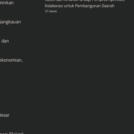
rminkan
Kolaborasi untuk Pembangunan Daerah
37 views
rjangkauan
, dan
rekonomian,
Besar