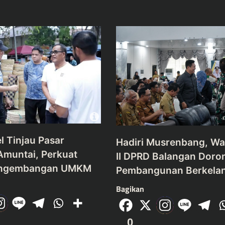
l Tinjau Pasar
Hadiri Musrenbang, Wak
Amuntai, Perkuat
II DPRD Balangan Doro
Pengembangan UMKM
Pembangunan Berkelan
Bagikan
0