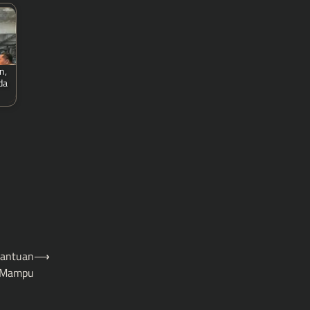
n,
da
Bantuan
⟶
g Mampu