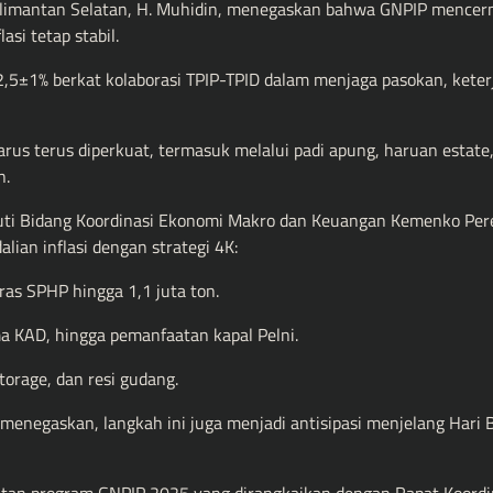
r Kalimantan Selatan, H. Muhidin, menegaskan bahwa GNPIP mence
si tetap stabil.
 2,5±1% berkat kolaborasi TPIP-TPID dalam menjaga pasokan, kete
us terus diperkuat, termasuk melalui padi apung, haruan estate
n.
eputi Bidang Koordinasi Ekonomi Makro dan Keuangan Kemenko Pe
ian inflasi dengan strategi 4K:
ras SPHP hingga 1,1 juta ton.
ma KAD, hingga pemanfaatan kapal Pelni.
torage, dan resi gudang.
 menegaskan, langkah ini juga menjadi antisipasi menjelang Hari 