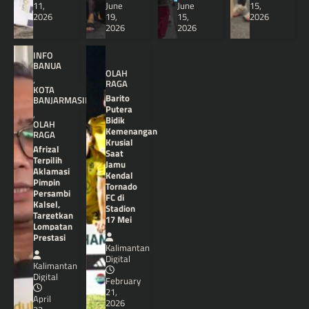
11,
June
June
15,
2026
19,
15,
2026
2026
2026
INFO
BANUA
OLAH
,
RAGA
KOTA
Barito
BANJARMASIN
Putera
,
Bidik
OLAH
Kemenangan
RAGA
Krusial
Afrizal
Saat
Terpilih
Jamu
Aklamasi
Kendal
Pimpin
Tornado
Persambi
FC di
Kalsel,
Stadion
Targetkan
17 Mei
Lompatan
Prestasi
Kalimantan
Digital
Kalimantan
Digital
February
21,
April
2026