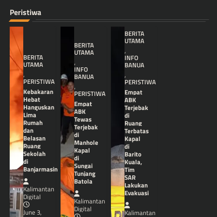
Peristiwa
BERITA
UTAMA
BERITA
,
UTAMA
BERITA
INFO
,
UTAMA
BANUA
INFO
,
,
BANUA
PERISTIWA
PERISTIWA
,
Kebakaran
Empat
PERISTIWA
Hebat
ABK
Empat
Hanguskan
Terjebak
ABK
Lima
di
Tewas
Rumah
Ruang
Terjebak
dan
Terbatas
di
Belasan
Kapal
Manhole
Ruang
di
Kapal
Sekolah
Barito
di
di
Kuala,
Sungai
Banjarmasin
Tim
Tunjang
SAR
Batola
Lakukan
Kalimantan
Evakuasi
Digital
Kalimantan
Digital
June 3,
Kalimantan