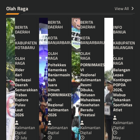
Olah Raga
View All
BERITA
BERITA
DAERAH
DAERAH
BERITA
INFO
DAERAH
BANUA
,
,
KOTA
KOTA
,
,
BANJARBARU
BANJARBARU
KABUPATEN
KABUPATEN
KOTABARU
BALANGAN
,
,
OLAH
OLAH
,
,
RAGA
RAGA
OLAH
OLAH
RAGA
RAGA
Poltekkes
PORNIMAKES
Rider
Kemenkes
VI
Balangan
dari
Banjarmasin
Regional
Lepas
Berbagai
Raih
Kalimantan
Kontingen
Daerah
Juara
Resmi
POPDA
Semarakkan
Umum
Dibuka,
2026,
Trabas
PORNIMAKES
Ratusan
Wabup
Explore
VI
Mahasiswa
Tekankan
Pulau
Regional
Kesehatan
Sportivitas
Laut
Kalimantan
Beradu
Atlet
2026
2026
Prestasi
Kalimantan
Kalimantan
Kalimantan
Kalimantan
Digital
Digital
Digital
Digital
July
May